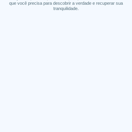
que você precisa para descobrir a verdade e recuperar sua
tranquilidade.
Espião de Whatsapp
Web Detetive vai te dar acesso a todas as conversas do
WhatsApp do aparelho que você deseja monitorar. Além
disso, você poderá ouvir os áudios de WhatsApp e fotos do
aplicativo de chat mais utilizado no Brasil.