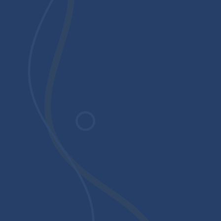
Web Detetive vs mSpy
Teste Grátis
Satisfação Garantida
Suporte 365 dias/ano
Web Detetive vs WT Software