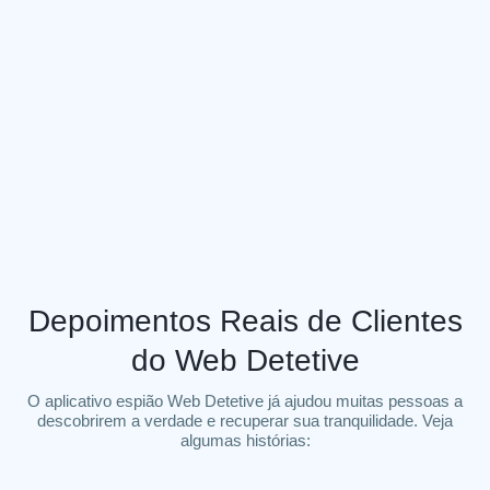
Web detetive, empresa líder no mercado brasileiro em
softwares para monitoramento, apresenta novas
ferramentas em sua plataforma. O usuário é capaz até
mesmo de ouvir os áudios de WhatsApp de forma
totalmente secreta …
Depoimentos Reais de Clientes
do Web Detetive
O aplicativo espião Web Detetive já ajudou muitas pessoas a
descobrirem a verdade e recuperar sua tranquilidade. Veja
algumas histórias: