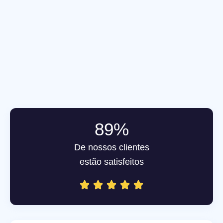
desenvolveu isso. Só alegria!
89%
De nossos clientes
estão satisfeitos




