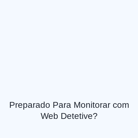
Tela ao vivo, Vídeo ao vivo e muito mais!
Com um simples clique você consegue ver a tela do celular
e também começar a gravar através das câmeras do
aparelho celular sem que ninguém saiba que você está
monitorando.
Preparado Para Monitorar com
Web Detetive?