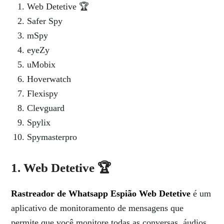
Web Detetive 🏆
Safer Spy
mSpy
eyeZy
uMobix
Hoverwatch
Flexispy
Clevguard
Spylix
Spymasterpro
1. Web Detetive 🏆
Rastreador de Whatsapp Espião Web Detetive
é um
aplicativo de monitoramento de mensagens que
permite que você monitore todas as conversas, áudios,