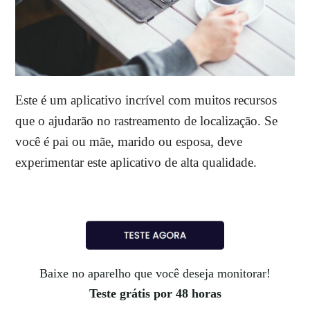
Este é um aplicativo incrível com muitos recursos
que o ajudarão no rastreamento de localização. Se
você é pai ou mãe, marido ou esposa, deve
experimentar este aplicativo de alta qualidade.
Baixe no aparelho que você deseja monitorar!
Teste grátis por 48 horas