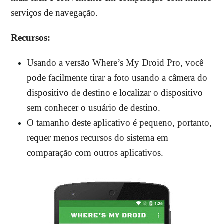
serviços de navegação.
Recursos:
Usando a versão Where’s My Droid Pro, você
pode facilmente tirar a foto usando a câmera do
dispositivo de destino e localizar o dispositivo
sem conhecer o usuário de destino.
O tamanho deste aplicativo é pequeno, portanto,
requer menos recursos do sistema em
comparação com outros aplicativos.