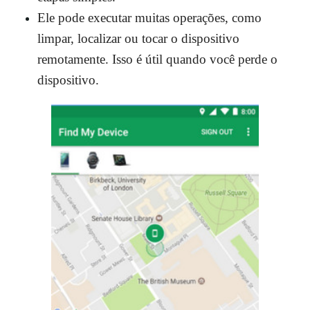
Ele pode executar muitas operações, como
limpar, localizar ou tocar o dispositivo
remotamente. Isso é útil quando você perde o
dispositivo.