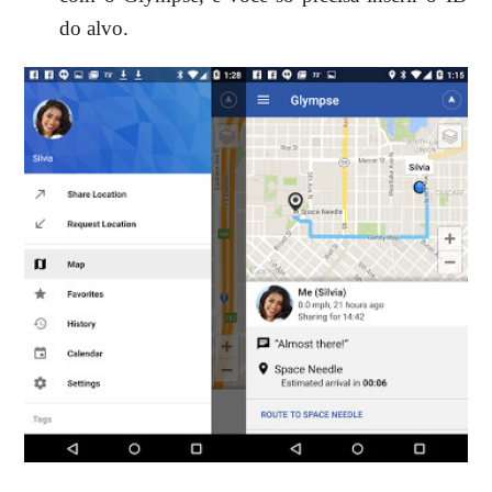
do alvo.