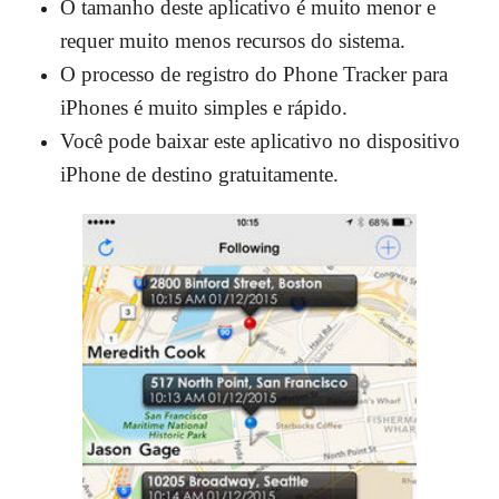
O tamanho deste aplicativo é muito menor e
requer muito menos recursos do sistema.
O processo de registro do Phone Tracker para
iPhones é muito simples e rápido.
Você pode baixar este aplicativo no dispositivo
iPhone de destino gratuitamente.