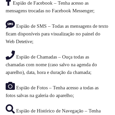
Espião de Facebook – Tenha acesso as
mensagens trocadas no Facebook Messenger;
Espião de SMS – Todas as mensagens de texto
ficam disponíveis para visualização no painel do
Web Detetive;
Espião de Chamadas – Ouça todas as
chamadas com nome (caso salvo na agenda do
aparelho), data, hora e duração da chamada;
Espião de Fotos – Tenha acesso a todas as
fotos salvas na galeria do aparelho;
Espião de Histórico de Navegação – Tenha