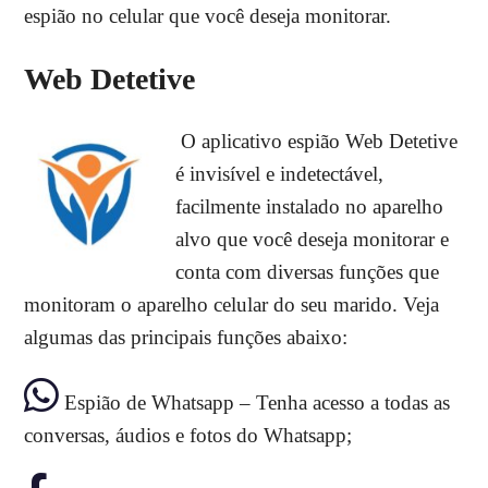
espião no celular que você deseja monitorar.
Web Detetive
O aplicativo espião Web Detetive
é invisível e indetectável,
facilmente instalado no aparelho
alvo que você deseja monitorar e
conta com diversas funções que
monitoram o aparelho celular do seu marido. Veja
algumas das principais funções abaixo:
Espião de Whatsapp – Tenha acesso a todas as
conversas, áudios e fotos do Whatsapp;