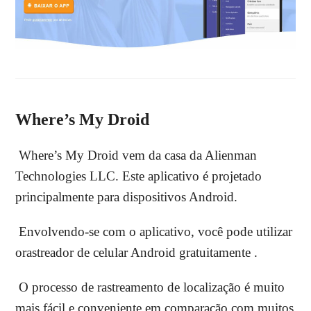
Where’s My Droid
Where’s My Droid vem da casa da Alienman
Technologies LLC. Este aplicativo é projetado
principalmente para dispositivos Android.
Envolvendo-se com o aplicativo, você pode utilizar
orastreador de celular Android gratuitamente .
O processo de rastreamento de localização é muito
mais fácil e conveniente em comparação com muitos