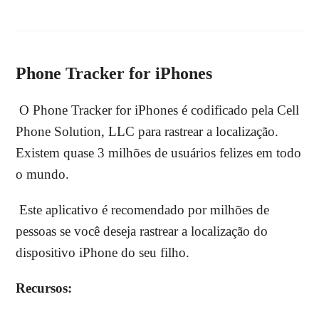
Phone Tracker for iPhones
O Phone Tracker for iPhones é codificado pela Cell
Phone Solution, LLC para rastrear a localização.
Existem quase 3 milhões de usuários felizes em todo
o mundo.
Este aplicativo é recomendado por milhões de
pessoas se você deseja rastrear a localização do
dispositivo iPhone do seu filho.
Recursos: