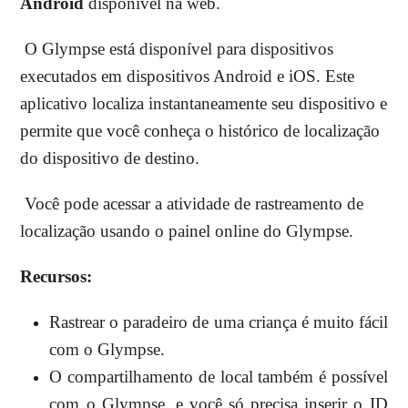
Android
disponível na web.
O Glympse está disponível para dispositivos
executados em dispositivos Android e iOS. Este
aplicativo localiza instantaneamente seu dispositivo e
permite que você conheça o histórico de localização
do dispositivo de destino.
Você pode acessar a atividade de rastreamento de
localização usando o painel online do Glympse.
Recursos:
Rastrear o paradeiro de uma criança é muito fácil
com o Glympse.
O compartilhamento de local também é possível
com o Glympse, e você só precisa inserir o ID