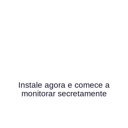
celular e também começar a gravar através das
câmeras do aparelho celular sem que ninguém
saiba que você está monitorando.
Instale agora e comece a
monitorar secretamente