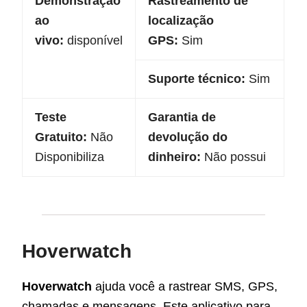
Demonstração
Rastreamento de
ao
localização
vivo:
disponível
GPS:
Sim
Suporte técnico:
Sim
Teste
Garantia de
Gratuito:
Não
devolução do
Disponibiliza
dinheiro:
Não possui
Hoverwatch
Hoverwatch
ajuda você a rastrear SMS, GPS,
chamadas e mensagens. Este aplicativo para