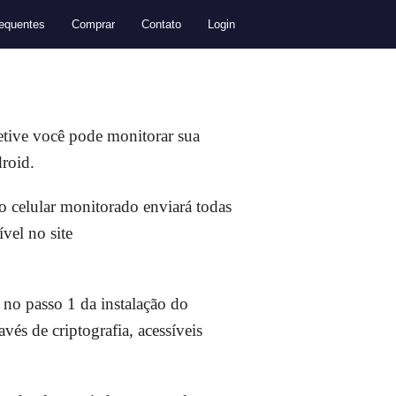
equentes
Comprar
Contato
Login
etive você pode monitorar sua
droid.
o celular monitorado enviará todas
vel no site
 no passo 1 da instalação do
és de criptografia, acessíveis