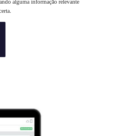
rando alguma informação relevante
erta.