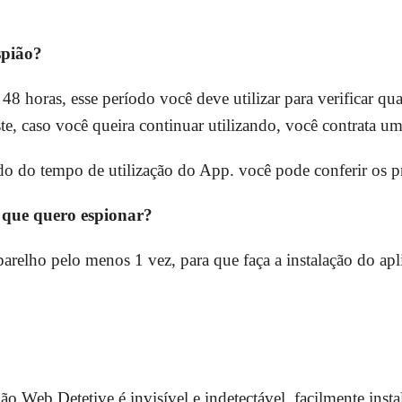
spião?
48 horas, esse período você deve utilizar para verificar qu
este, caso você queira continuar utilizando, você contrata u
o do tempo de utilização do App. você pode conferir os p
o que quero espionar?
parelho pelo menos 1 vez, para que faça a instalação do apl
ião Web Detetive é invisível e indetectável, facilmente ins