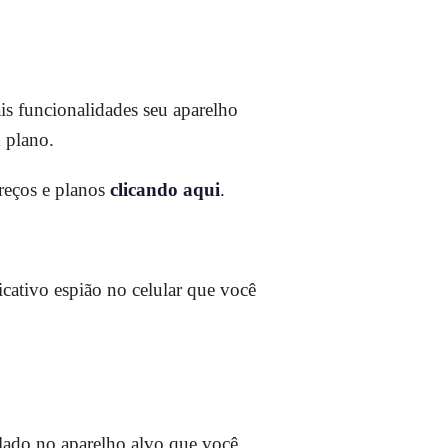
ais funcionalidades seu aparelho
m plano.
reços e planos
clicando aqui
.
icativo espião no celular que você
talado no aparelho alvo que você