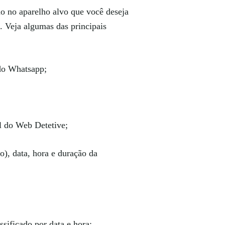
ado no aparelho alvo que você deseja
. Veja algumas das principais
 do Whatsapp;
l do Web Detetive;
, data, hora e duração da
sificado por data e hora;