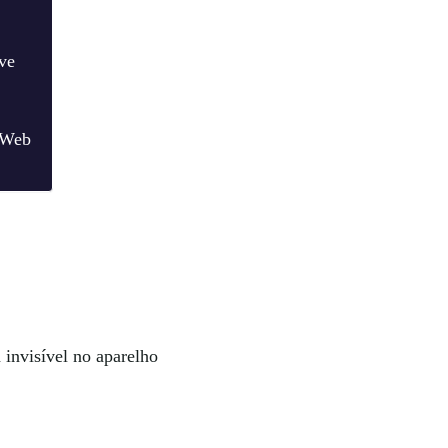
ve
 Web
 invisível no aparelho