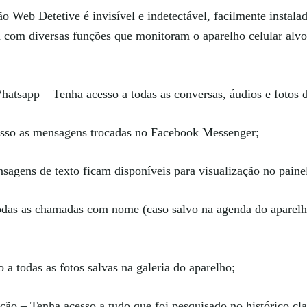
ão Web Detetive é invisível e indetectável, facilmente instal
a com diversas funções que monitoram o aparelho celular alvo
atsapp – Tenha acesso a todas as conversas, áudios e fotos
sso as mensagens trocadas no Facebook Messenger;
agens de texto ficam disponíveis para visualização no paine
as as chamadas com nome (caso salvo na agenda do aparelho)
a todas as fotos salvas na galeria do aparelho;
ão – Tenha acesso a tudo que foi pesquisado no histórico clas