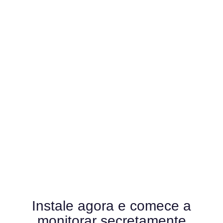
Tela ao vivo, Vídeo ao vivo e muito mais!
Com um simples clique você consegue ver a tela do
celular e também começar a gravar através das
câmeras do aparelho celular sem que ninguém
saiba que você está monitorando.
Instale agora e comece a
monitorar secretamente