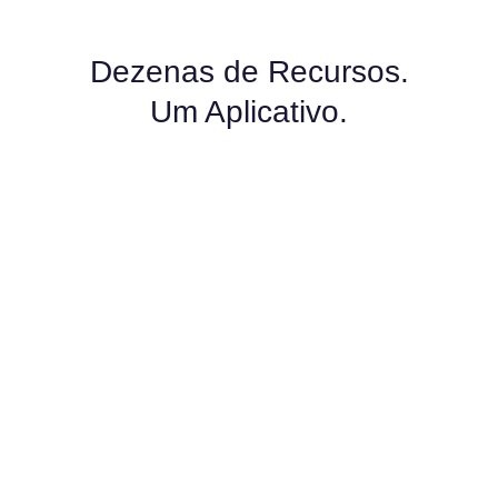
Dezenas de Recursos.
Um Aplicativo.
Espião de Whatsapp
Web Detetive vai te dar acesso a todas as
conversas do WhatsApp do aparelho que você
deseja monitorar. Além disso, você poderá ouvir os
áudios de WhatsApp e fotos do aplicativo de chat
mais utilizado no Brasil.