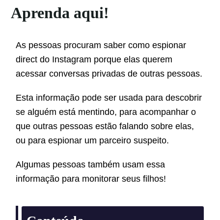
Aprenda aqui!
As
p
ess
o
as
proc
ur
am
sab
er
como espionar
direct do Instagram
por
que
el
as
qu
ere
m
a
cess
ar
convers
as
priv
adas
de
out
ras
p
ess
o
as
.
Est
a
inform
a
ç
ão
p
ode
ser
us
ada
para
desc
ob
rir
se
al
gu
é
m
est
á
ment
ind
o
,
para
a
compan
har
o
que
out
ras
p
ess
o
as
est
ão
fal
ando
so
bre
el
as
,
o
u
para
esp
ion
ar
um
par
ce
iro
sus
pe
ito
.
Al
g
um
as
p
ess
o
as
t
amb
é
m
us
am
ess
a
inform
a
ç
ão
para
monitorar seus filhos!