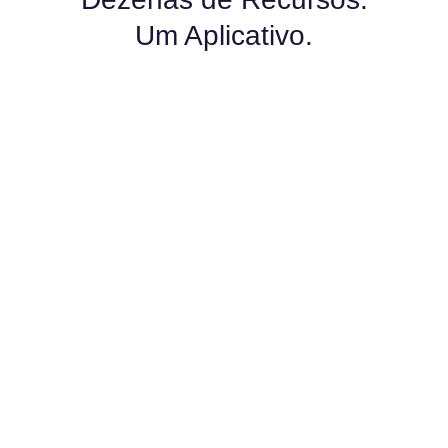
Um Aplicativo.
Espião de Whatsapp
Web Detetive vai te dar acesso a todas as
conversas do WhatsApp do aparelho que você
deseja monitorar. Além disso, você poderá ouvir os
áudios de WhatsApp e fotos do aplicativo de chat
mais utilizado no Brasil.