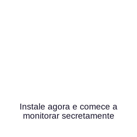
Tela ao vivo, Vídeo ao vivo e muito mais!
Com um simples clique você consegue ver a tela do
celular e também começar a gravar através das
câmeras do aparelho celular sem que ninguém
saiba que você está monitorando.
Instale agora e comece a
monitorar secretamente