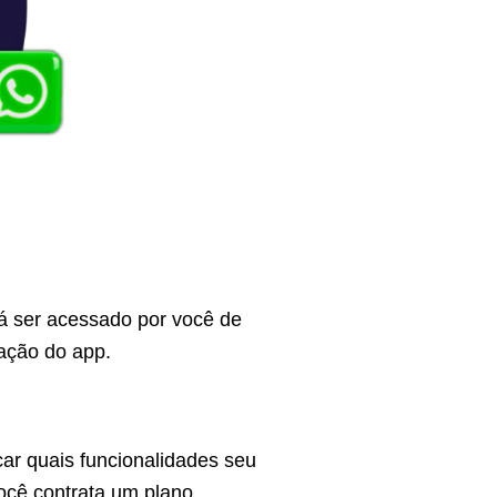
á ser acessado por você de
lação do app.
car quais funcionalidades seu
você contrata um plano.