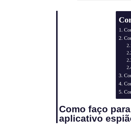
Co
Com
Com
Com
Com
Com
Como faço para
aplicativo espi