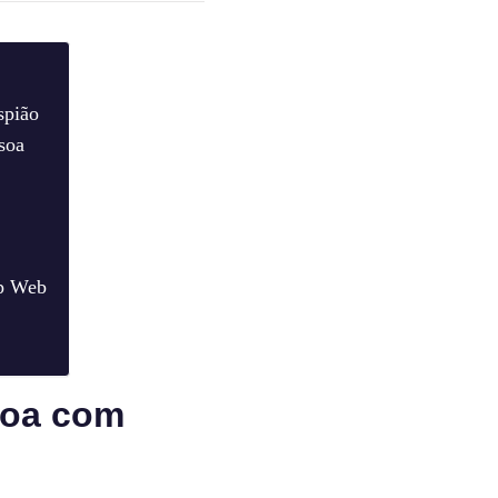
spião
soa
pp Web
soa com