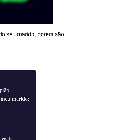
 do seu marido, porém são
pião
 meu marido:
p Web