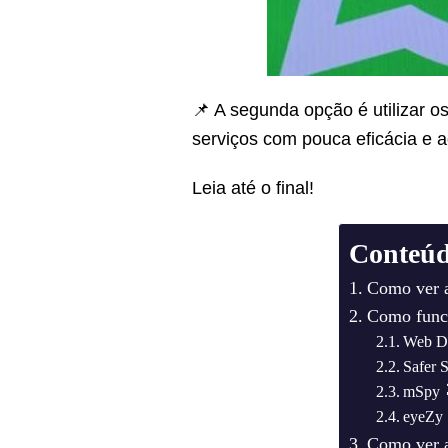
📌 A segunda opção é utilizar 
serviços com pouca eficácia e a
Leia até o final!
Conteú
Como ver a
Como funci
Web De
Safer 
mSpy 
eyeZy
Como ver 