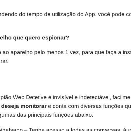
endo do tempo de utilização do App. você pode con
relho que quero espionar?
 ao aparelho pelo menos 1 vez, para que faça a inst
rar.
pião Web Detetive é invisível e indetectável, facilm
 deseja monitorar
e conta com diversas funções qu
algumas das principais funções abaixo:
hatsapp – Tenha acesso a todas as conversas, áud