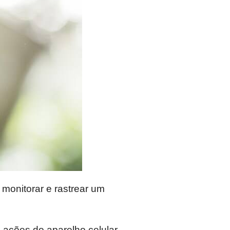
onitorar e rastrear um
ações do aparelho celular